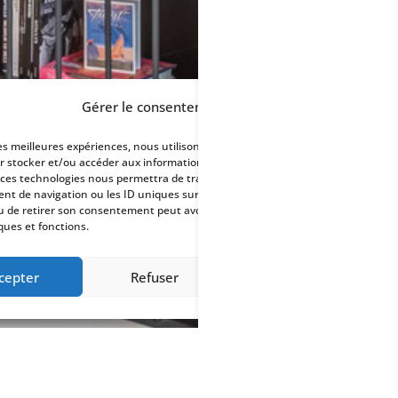
Gérer le consentement
les meilleures expériences, nous utilisons des technologies telles que les
r stocker et/ou accéder aux informations des appareils. Le fait de
 ces technologies nous permettra de traiter des données telles que le
t de navigation ou les ID uniques sur ce site. Le fait de ne pas
u de retirer son consentement peut avoir un effet négatif sur certaines
ques et fonctions.
cepter
Refuser
Voir les préférences